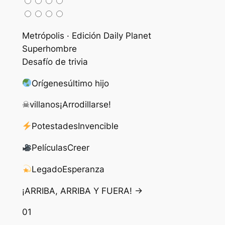
Metrópolis · Edición Daily Planet
Superhombre
Desafío de trivia
Orígenes
último hijo
☠
villanos
¡Arrodillarse!
Potestades
Invencible
Películas
Creer
Legado
Esperanza
¡ARRIBA, ARRIBA Y FUERA! →
01