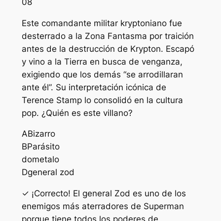
08
Este comandante militar kryptoniano fue
desterrado a la Zona Fantasma por traición
antes de la destrucción de Krypton. Escapó
y vino a la Tierra en busca de venganza,
exigiendo que los demás “se arrodillaran
ante él”. Su interpretación icónica de
Terence Stamp lo consolidó en la cultura
pop. ¿Quién es este villano?
A
Bizarro
B
Parásito
do
metalo
D
general zod
✓ ¡Correcto! El general Zod es uno de los
enemigos más aterradores de Superman
porque tiene todos los poderes de