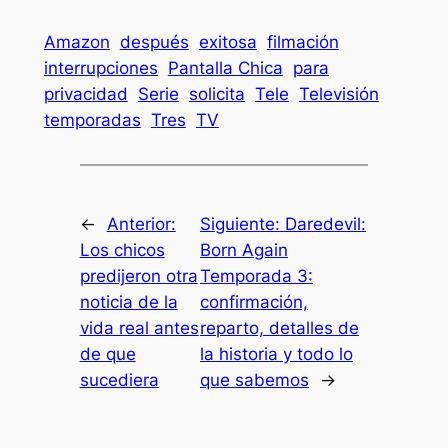
Amazon
después
exitosa
filmación
interrupciones
Pantalla Chica
para
privacidad
Serie
solicita
Tele
Televisión
temporadas
Tres
TV
←
Anterior:
Siguiente:
Daredevil:
Los chicos
Born Again
predijeron otra
Temporada 3:
noticia de la
confirmación,
vida real antes
reparto, detalles de
de que
la historia y todo lo
sucediera
que sabemos
→