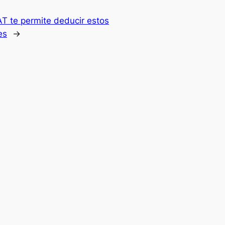
AT te permite deducir estos
es
→