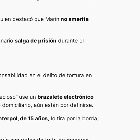
quien destacó que Marín
no amerita
onario
salga de prisión
durante el
sabilidad en el delito de tortura en
recioso” use un
brazalete electrónico
domiciliario, aún están por definirse.
nterpol, de 15 años,
lo tira por la borda,
arín con redes de trata de menores,