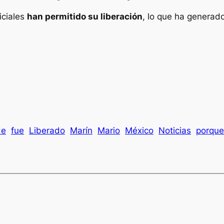
iciales
han permitido su liberación
, lo que ha generad
de
fue
Liberado
Marín
Mario
México
Noticias
porque