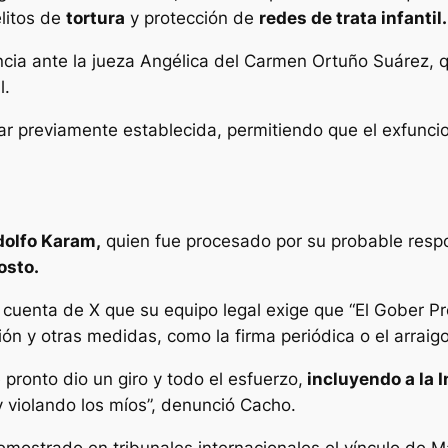
elitos de
tortura
y protección de
redes de trata infantil.
cia ante la jueza Angélica del Carmen Ortuño Suárez, 
l.
ar previamente establecida, permitiendo que el exfunci
dolfo Karam,
quien fue procesado por su probable respon
osto.
 cuenta de X que su equipo legal exige que “El Gober P
n y otras medidas, como la firma periódica o el arraigo 
pronto dio un giro y todo el esfuerzo,
incluyendo a la I
y violando los míos”, denunció Cacho.
emostrado en tribunales internacionales el vínculo de M