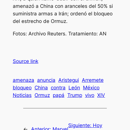
amenazó a China con aranceles del 50% si
suministra armas a Irán; ordenó el bloqueo
del estrecho de Ormuz.
Fotos: Archivo Reuters. Tratamiento: AN
Source link
amenaza
anuncia
Aristegui
Arremete
bloqueo
China
contra
León
México
Noticias
Ormuz
papá
Trump
vivo
XIV
Siguiente:
Hoy
←
Anterior:
Marvel