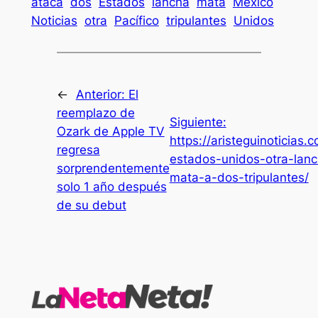
ataca
dos
Estados
lancha
mata
México
Noticias
otra
Pacífico
tripulantes
Unidos
←
Anterior:
El
reemplazo de
Siguiente:
Ozark de Apple TV
https://aristeguinoticia
regresa
estados-unidos-otra-lanc
sorprendentemente
mata-a-dos-tripulantes/
solo 1 año después
de su debut