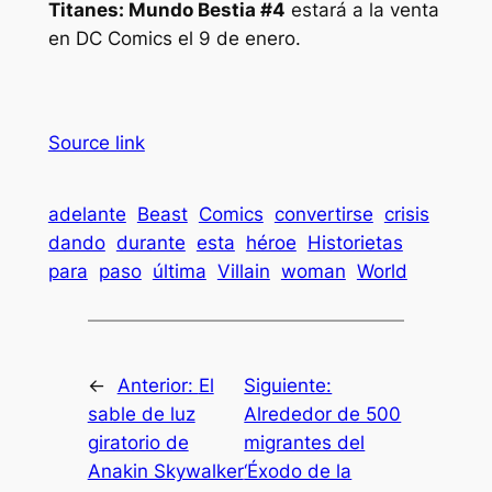
Titanes: Mundo Bestia #4
estará a la venta
en DC Comics el 9 de enero.
Source link
adelante
Beast
Comics
convertirse
crisis
dando
durante
esta
héroe
Historietas
para
paso
última
Villain
woman
World
←
Anterior:
El
Siguiente:
sable de luz
Alrededor de 500
giratorio de
migrantes del
Anakin Skywalker
‘Éxodo de la