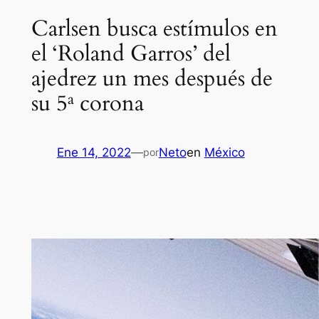
Carlsen busca estímulos en
el ‘Roland Garros’ del
ajedrez un mes después de
su 5ª corona
Ene 14, 2022
—
Neto
en
México
por