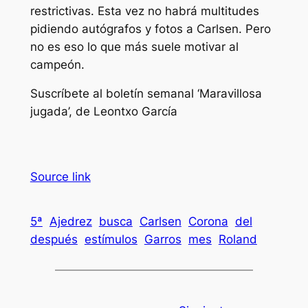
restrictivas. Esta vez no habrá multitudes
pidiendo autógrafos y fotos a Carlsen. Pero
no es eso lo que más suele motivar al
campeón.
Suscríbete al boletín semanal ‘Maravillosa
jugada’, de Leontxo García
Source link
5ª
Ajedrez
busca
Carlsen
Corona
del
después
estímulos
Garros
mes
Roland