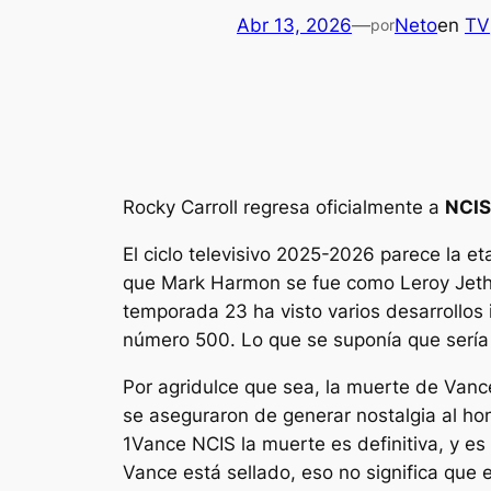
Abr 13, 2026
—
Neto
en
TV
por
Rocky Carroll regresa oficialmente a
NCIS
El ciclo televisivo 2025-2026 parece la e
que Mark Harmon se fue como Leroy Jethro
temporada 23 ha visto varios desarrollos i
número 500. Lo que se suponía que sería 
Por agridulce que sea, la muerte de Van
se aseguraron de generar nostalgia al hon
1
Vance
NCIS
la muerte es definitiva, y e
Vance está sellado, eso no significa que 