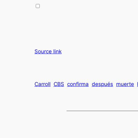
Source link
Carroll
CBS
confirma
después
muerte