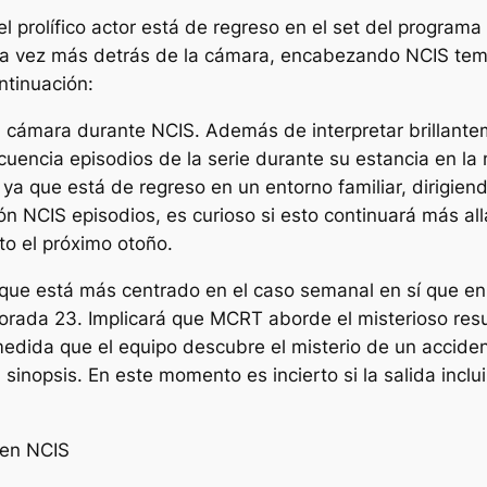
 prolífico actor está de regreso en el set del program
 una vez más detrás de la cámara, encabezando
NCIS
temp
ntinuación:
la cámara durante
NCIS
. Además de interpretar brillante
cuencia episodios de la serie durante su estancia en la
 ya que está de regreso en un entorno familiar, dirigie
ión
NCIS
episodios, es curioso si esto continuará más al
to el próximo otoño.
 que está más centrado en el caso semanal en sí que en
orada 23. Implicará que MCRT aborde el misterioso resu
medida que el equipo descubre el misterio de un accide
 sinopsis. En este momento es incierto si la salida incl