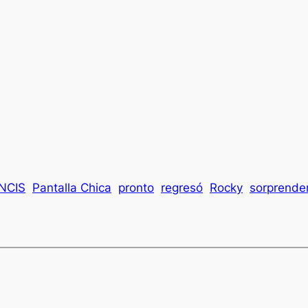
NCIS
Pantalla Chica
pronto
regresó
Rocky
sorprende