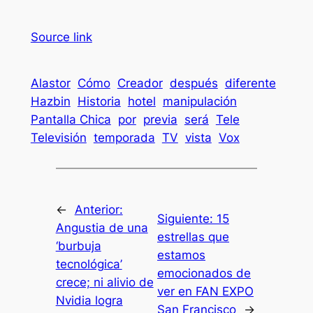
Source link
Alastor
Cómo
Creador
después
diferente
Hazbin
Historia
hotel
manipulación
Pantalla Chica
por
previa
será
Tele
Televisión
temporada
TV
vista
Vox
←
Anterior:
Siguiente:
15
Angustia de una
estrellas que
‘burbuja
estamos
tecnológica’
emocionados de
crece; ni alivio de
ver en FAN EXPO
Nvidia logra
San Francisco
→