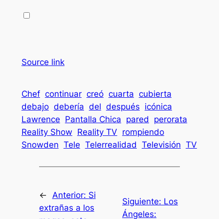
Source link
Chef
continuar
creó
cuarta
cubierta
debajo
debería
del
después
icónica
Lawrence
Pantalla Chica
pared
perorata
Reality Show
Reality TV
rompiendo
Snowden
Tele
Telerrealidad
Televisión
TV
←
Anterior:
Si
Siguiente:
Los
extrañas a los
Ángeles: