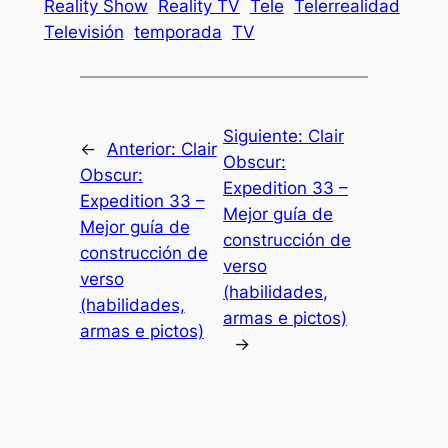
Reality Show
Reality TV
Tele
Telerrealidad
Televisión
temporada
TV
Siguiente:
Clair
←
Anterior:
Clair
Obscur:
Obscur:
Expedition 33 –
Expedition 33 –
Mejor guía de
Mejor guía de
construcción de
construcción de
verso
verso
(habilidades,
(habilidades,
armas e pictos)
armas e pictos)
→