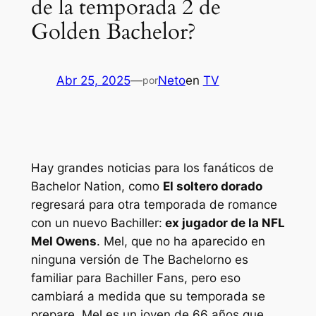
de la temporada 2 de
Golden Bachelor?
Abr 25, 2025
—
Neto
en
TV
por
Hay grandes noticias para los fanáticos de
Bachelor Nation, como
El soltero dorado
regresará para otra temporada de romance
con un nuevo
Bachiller
:
ex jugador de la NFL
Mel Owens
. Mel, que no ha aparecido en
ninguna versión de
The Bachelor
no es
familiar para
Bachiller
Fans, pero eso
cambiará a medida que su temporada se
prepare. Mel es un joven de 66 años que