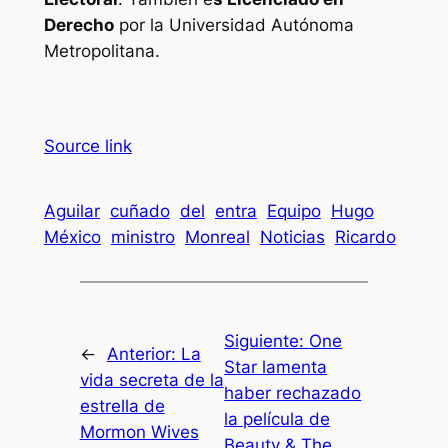
Derecho
por la Universidad Autónoma
Metropolitana.
Source link
Aguilar
cuñado
del
entra
Equipo
Hugo
México
ministro
Monreal
Noticias
Ricardo
Siguiente:
One
←
Anterior:
La
Star lamenta
vida secreta de la
haber rechazado
estrella de
la película de
Mormon Wives
Beauty & The