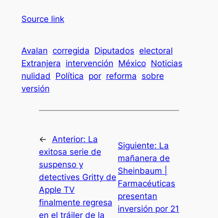
Source link
Avalan
corregida
Diputados
electoral
Extranjera
intervención
México
Noticias
nulidad
Política
por
reforma
sobre
versión
←
Anterior:
La
Siguiente:
La
exitosa serie de
mañanera de
suspenso y
Sheinbaum |
detectives Gritty de
Farmacéuticas
Apple TV
presentan
finalmente regresa
inversión por 21
en el tráiler de la