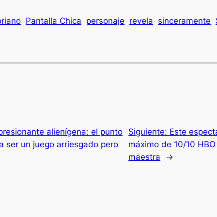
riano
Pantalla Chica
personaje
revela
sinceramente
resionante alienígena: el punto
Siguiente:
Este espectá
ía ser un juego arriesgado pero
máximo de 10/10 HBO 
maestra
→