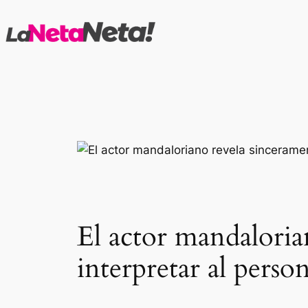
Saltar
al
contenido
El actor mandaloria
interpretar al perso