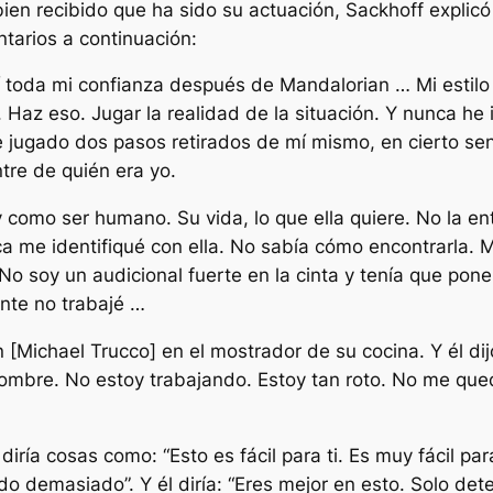
bien recibido que ha sido su actuación, Sackhoff expli
tarios a continuación:
 toda mi confianza después de Mandalorian … Mi estilo
to. Haz eso. Jugar la realidad de la situación. Y nunca h
e jugado dos pasos retirados de mí mismo, en cierto sen
tre de quién era yo.
como ser humano. Su vida, lo que ella quiere. No la en
a me identifiqué con ella. No sabía cómo encontrarla.
o soy un audicional fuerte en la cinta y tenía que pon
nte no trabajé …
 [Michael Trucco] en el mostrador de su cocina. Y él dij
 hombre. No estoy trabajando. Estoy tan roto. No me que
iría cosas como: “Esto es fácil para ti. Es muy fácil para 
do demasiado”. Y él diría: “Eres mejor en esto. Solo dete