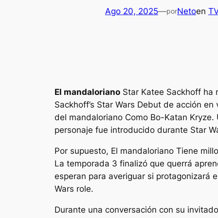
Ago 20, 2025
—
Neto
en
T
por
El mandaloriano
Star Katee Sackhoff ha 
Sackhoff’s
Star Wars
Debut de acción en vi
del mandaloriano
Como Bo-Katan Kryze. U
personaje fue introducido durante
Star W
Por supuesto,
El mandaloriano
Tiene mill
La temporada 3 finalizó que querrá aprend
esperan para averiguar si protagonizará 
Wars
role.
Durante una conversación con su invitad