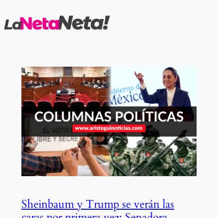
Saltar
al
contenido
Sheinbaum y Trump se verán las
caras por primera vez; Senadora