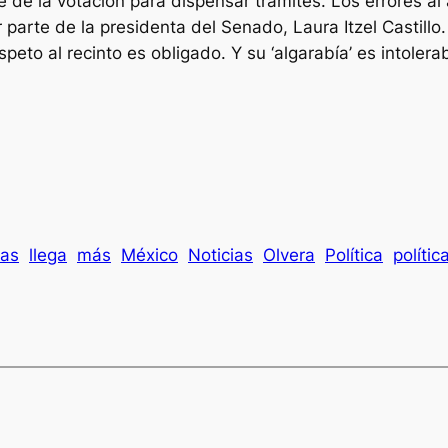
e la votación para dispensar trámites. Los errores al
 parte de la presidenta del Senado, Laura Itzel Castillo
peto al recinto es obligado. Y su ‘algarabía’ es intolerab
las
llega
más
México
Noticias
Olvera
Política
polític