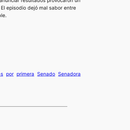
 anunciar resultados provocaron un
. El episodio dejó mal sabor entre
le.
as
por
primera
Senado
Senadora