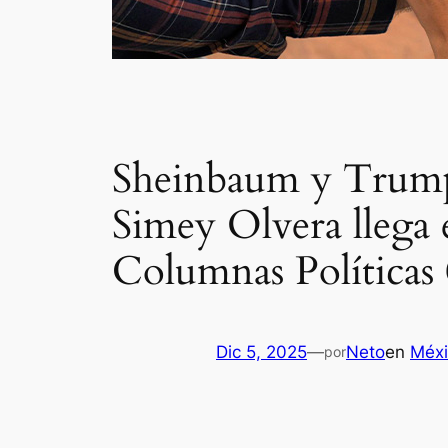
Sheinbaum y Trump s
Simey Olvera llega 
Columnas Políticas
Dic 5, 2025
—
Neto
en
Méxi
por