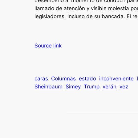
desempeño al momento de conducir parte d
llamado de atención y visible molestia por
legisladores, incluso de su bancada. El res
Source link
caras
Columnas
estado
inconveniente
Sheinbaum
Simey
Trump
verán
vez