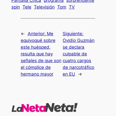
Pantalla Chica
programa
sorprendente
spin
Tele
Televisión
Tom
TV
←
Anterior:
Me
Siguiente:
equivoqué sobre
Ovidio Guzmán
este huésped,
se declara
resulta que hay
culpable de
señales de que son
cuatro cargos
el cómplice de
de narcotráfico
hermano mayor
en EU
→