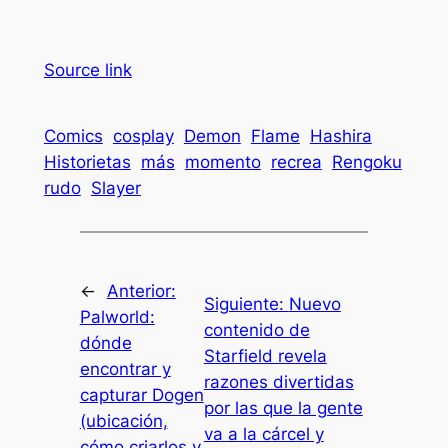
Source link
Comics
cosplay
Demon
Flame
Hashira
Historietas
más
momento
recrea
Rengoku
rudo
Slayer
←
Anterior:
Siguiente:
Nuevo
Palworld:
contenido de
dónde
Starfield revela
encontrar y
razones divertidas
capturar Dogen
por las que la gente
(ubicación,
va a la cárcel y
cómo criarlos y