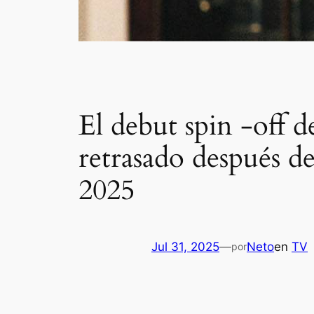
El debut spin -off
retrasado después d
2025
Jul 31, 2025
—
Neto
en
TV
por