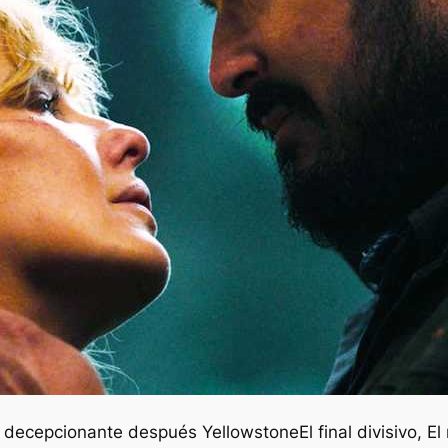
go decepcionante después
Yellowstone
El final divisivo,
El