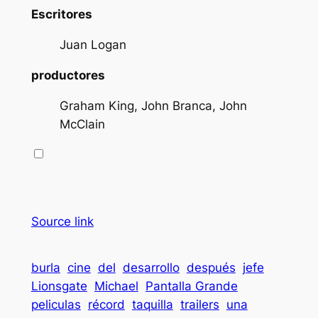
Escritores
Juan Logan
productores
Graham King, John Branca, John
McClain
Source link
burla
cine
del
desarrollo
después
jefe
Lionsgate
Michael
Pantalla Grande
peliculas
récord
taquilla
trailers
una