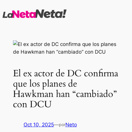
Saltar
al
contenido
El ex actor de DC confirma
que los planes de
Hawkman han “cambiado”
con DCU
Oct 10, 2025
—
Neto
por