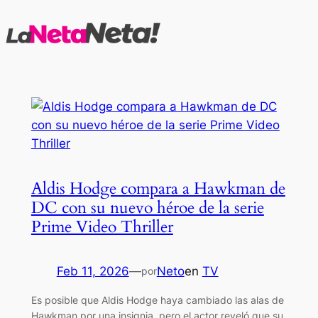
Saltar
al
contenido
Aldis Hodge compara a Hawkman de
DC con su nuevo héroe de la serie
Prime Video Thriller
Feb 11, 2026
—
Neto
en
TV
por
Es posible que Aldis Hodge haya cambiado las alas de
Hawkman por una insignia, pero el actor reveló que su