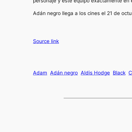
personaje y este equipo exactamente en e
Adán negro
llega a los cines el 21 de octu
Source link
Adam
Adán negro
Aldis Hodge
Black
C