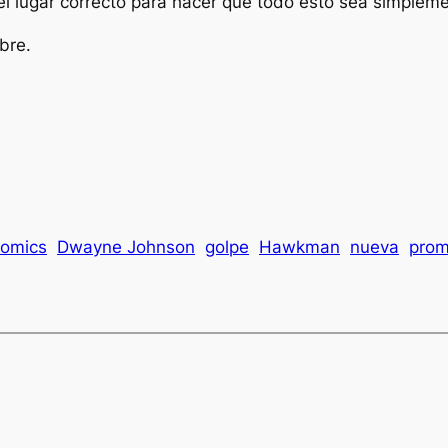
l lugar correcto para hacer que todo esto sea simpleme
bre.
omics
Dwayne Johnson
golpe
Hawkman
nueva
prom