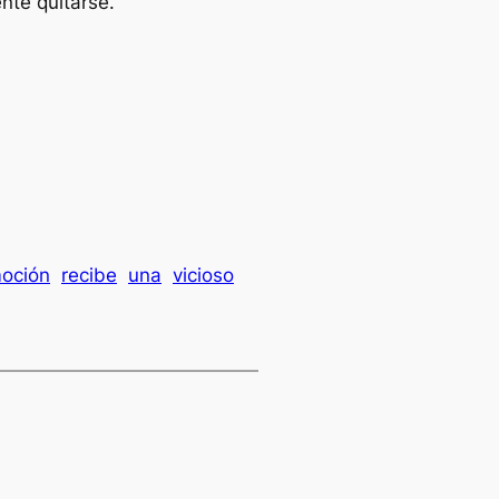
nte quitarse.”
oción
recibe
una
vicioso