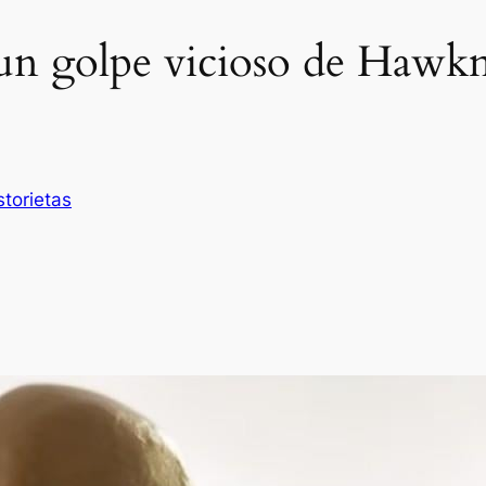
un golpe vicioso de Hawk
storietas