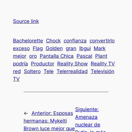
Source link
Bachelorette
Chock
confianza
convertirlo
exceso
Flag
Golden
gran
Ibgui
Mark
mejor
oro
Pantalla Chica
Pascal
Plant
podría
Productor
Reality Show
Reality TV
red
Soltero
Tele
Telerrealidad
Televisión
TV
Siguiente:
←
Anterior:
Esposas
Amenaza
hermanas: Mykelti
nuclear de
Brown luce mejor que