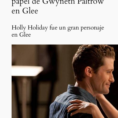
papel de Gwyneth Paltrow
en Glee
Holly Holiday fue un gran personaje
en Glee