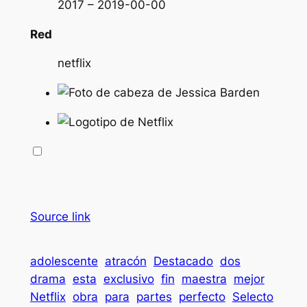
2017 – 2019-00-00
Red
netflix
Source link
adolescente
atracón
Destacado
dos
drama
esta
exclusivo
fin
maestra
mejor
Netflix
obra
para
partes
perfecto
Selecto