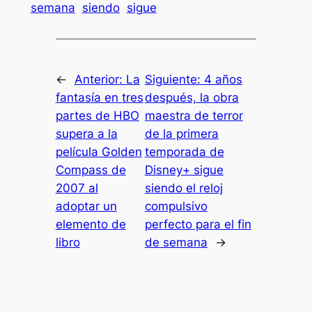
semana
siendo
sigue
←
Anterior:
La
Siguiente:
4 años
fantasía en tres
después, la obra
partes de HBO
maestra de terror
supera a la
de la primera
película Golden
temporada de
Compass de
Disney+ sigue
2007 al
siendo el reloj
adoptar un
compulsivo
elemento de
perfecto para el fin
libro
de semana
→