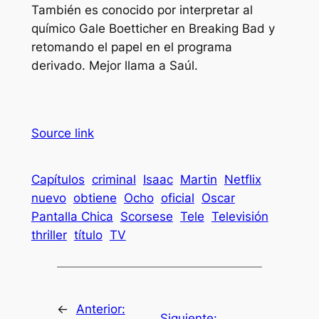
También es conocido por interpretar al
químico Gale Boetticher en
Breaking Bad
y
retomando el papel en el programa
derivado.
Mejor llama a Saúl
.
Source link
Capítulos
criminal
Isaac
Martin
Netflix
nuevo
obtiene
Ocho
oficial
Oscar
Pantalla Chica
Scorsese
Tele
Televisión
thriller
título
TV
←
Anterior:
Siguiente: