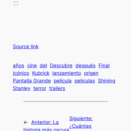
Source link
años
cine
del
Descubre
después
Final
icónico
Kubrick
lanzamiento
origen
Pantalla Grande
película
peliculas
Shining
Stanley
terror
trailers
Siguiente:
←
Anterior:
La
¿Cuántas
historia más oscura