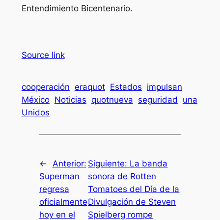
Entendimiento Bicentenario.
Source link
cooperación
eraquot
Estados
impulsan
México
Noticias
quotnueva
seguridad
una
Unidos
←
Anterior:
Siguiente:
La banda
Superman
sonora de Rotten
regresa
Tomatoes del Día de la
oficialmente
Divulgación de Steven
hoy en el
Spielberg rompe