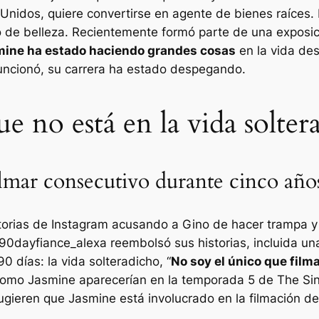
nidos, quiere convertirse en agente de bienes raíces.
so de belleza. Recientemente formó parte de una exposi
ine ha estado haciendo grandes cosas
en la vida des
uncionó, su carrera ha estado despegando.
 no está en la vida solter
ilmar consecutivo durante cinco año
torias de Instagram acusando a Gino de hacer trampa y
90dayfiance_alexa
reembolsó sus historias, incluida un
90 días: la vida soltera
dicho, “
No soy el único que filma
como Jasmine aparecerían en la temporada 5 de The Sing
gieren que Jasmine está involucrado en la filmación d