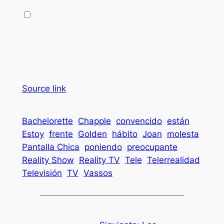
Source link
Bachelorette
Chapple
convencido
están
Estoy
frente
Golden
hábito
Joan
molesta
Pantalla Chica
poniendo
preocupante
Reality Show
Reality TV
Tele
Telerrealidad
Televisión
TV
Vassos