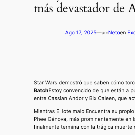
más devastador de 
Ago 17, 2025
—
Neto
en
Exc
por
Star Wars
demostró que saben cómo torce
Batch
Estoy convencido de que están a pu
entre Cassian Andor y Bix Caleen, que act
Mientras
El lote malo
Encuentra su propio 
Phee Génova, más prominentemente en la t
finalmente termina con la trágica muerte