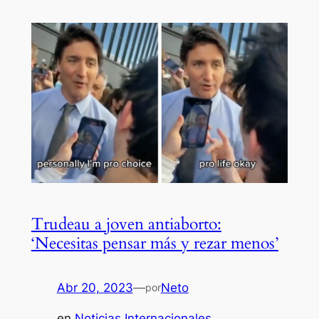
Trudeau a joven antiaborto:
‘Necesitas pensar más y rezar menos’
Abr 20, 2023
—
Neto
por
en
Noticias Internacionales