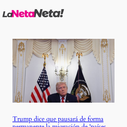
Saltar
al
contenido
Trump dice que pausará de forma
permanente la migración de 'países