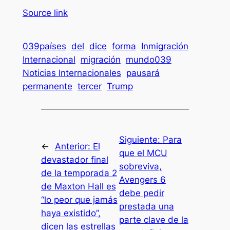
Source link
039países
del
dice
forma
Inmigración
Internacional
migración
mundo039
Noticias Internacionales
pausará
permanente
tercer
Trump
Siguiente:
Para
←
Anterior:
El
que el MCU
devastador final
sobreviva,
de la temporada 2
Avengers 6
de Maxton Hall es
debe pedir
“lo peor que jamás
prestada una
haya existido”,
parte clave de la
dicen las estrellas