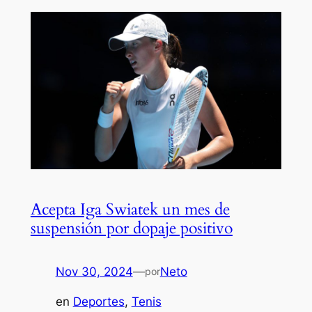
Acepta Iga Swiatek un mes de
suspensión por dopaje positivo
Nov 30, 2024
—
Neto
por
en
Deportes
, 
Tenis