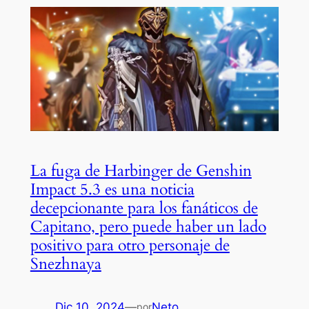
La fuga de Harbinger de Genshin
Impact 5.3 es una noticia
decepcionante para los fanáticos de
Capitano, pero puede haber un lado
positivo para otro personaje de
Snezhnaya
Dic 10, 2024
—
Neto
por