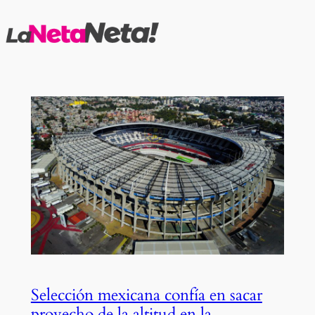
Saltar
al
contenido
Selección mexicana confía en sacar
provecho de la altitud en la