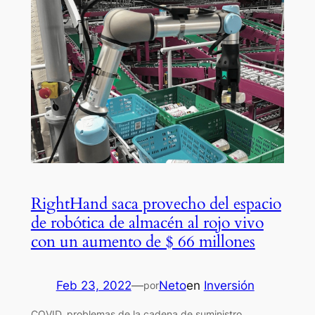
RightHand saca provecho del espacio
de robótica de almacén al rojo vivo
con un aumento de $ 66 millones
Feb 23, 2022
—
Neto
en
Inversión
por
COVID, problemas de la cadena de suministro,