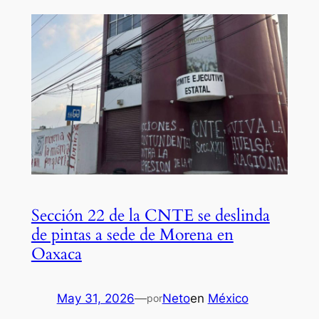
Sección 22 de la CNTE se deslinda
de pintas a sede de Morena en
Oaxaca
May 31, 2026
—
Neto
en
México
por