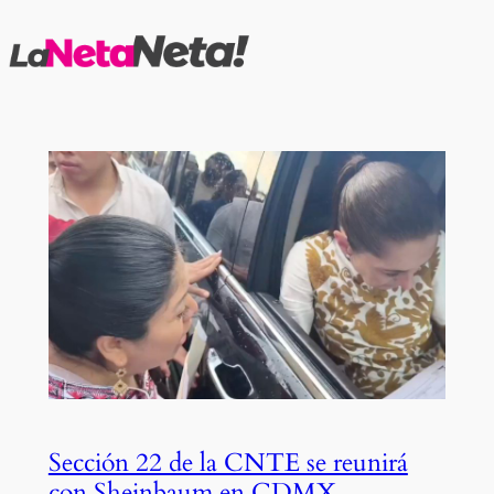
Saltar
al
contenido
Sección 22 de la CNTE se reunirá
con Sheinbaum en CDMX