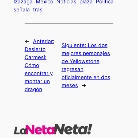
Izazaga
México
Noticias
plaza
Política
señala
tras
←
Anterior:
Siguiente:
Los dos
Desierto
mejores personajes
Carmesí:
de Yellowstone
Cómo
regresan
encontrar y
oficialmente en dos
montar un
meses
→
dragón