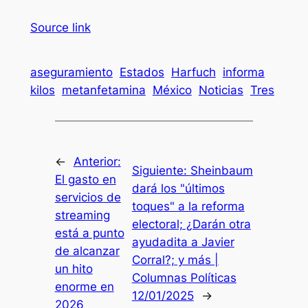
Source link
aseguramiento
Estados
Harfuch
informa
kilos
metanfetamina
México
Noticias
Tres
←
Anterior:
Siguiente:
Sheinbaum
El gasto en
dará los "últimos
servicios de
toques" a la reforma
streaming
electoral; ¿Darán otra
está a punto
ayudadita a Javier
de alcanzar
Corral?; y más |
un hito
Columnas Políticas
enorme en
12/01/2025
→
2026