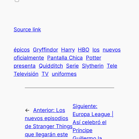
Source link
épicos
Gryffindor
Harry
HBO
los
nuevos
oficialmente
Pantalla Chica
Potter
presenta
Quidditch
Serie
Slytherin
Tele
Televisión
TV
uniformes
Siguiente:
←
Anterior:
Los
Europa League |
nuevos episodios
Así celebró el
de Stranger Things
Príncipe
que llegarán este
Guillermo la