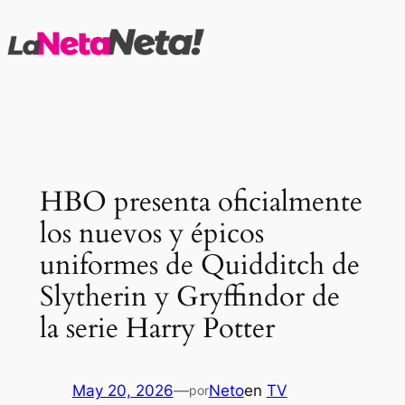
Saltar
al
contenido
HBO presenta oficialmente
los nuevos y épicos
uniformes de Quidditch de
Slytherin y Gryffindor de
la serie Harry Potter
May 20, 2026
—
Neto
en
TV
por