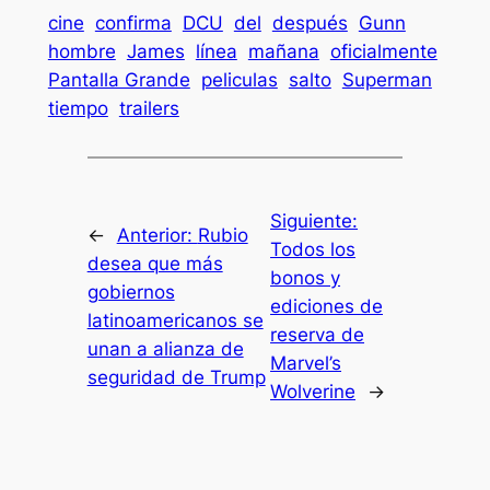
cine
confirma
DCU
del
después
Gunn
hombre
James
línea
mañana
oficialmente
Pantalla Grande
peliculas
salto
Superman
tiempo
trailers
Siguiente:
←
Anterior:
Rubio
Todos los
desea que más
bonos y
gobiernos
ediciones de
latinoamericanos se
reserva de
unan a alianza de
Marvel’s
seguridad de Trump
Wolverine
→