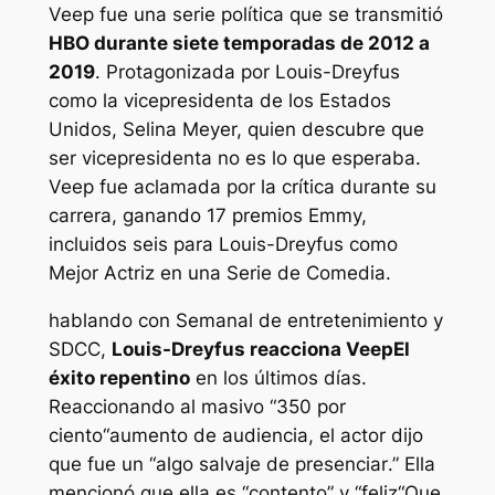
Veep
fue una serie política que se transmitió
HBO durante siete temporadas de 2012 a
2019
. Protagonizada por Louis-Dreyfus
como la vicepresidenta de los Estados
Unidos, Selina Meyer, quien descubre que
ser vicepresidenta no es lo que esperaba.
Veep
fue aclamada por la crítica durante su
carrera, ganando 17 premios Emmy,
incluidos seis para Louis-Dreyfus como
Mejor Actriz en una Serie de Comedia.
hablando con
Semanal de entretenimiento
y
SDCC,
Louis-Dreyfus reacciona
Veep
El
éxito repentino
en los últimos días.
Reaccionando al masivo “
350 por
ciento
“aumento de audiencia, el actor dijo
que fue un “
algo salvaje de presenciar
.” Ella
mencionó que ella es “
contento
” y “
feliz
“Que