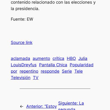
contenido relacionado con las elecciones y
la presidencia.
Fuente: EW
Source link
aclamada
aumento
crítica
HBO
Julia
LouisDreyfus
Pantalla Chica
Popularidad
por
repentino
responde
Serie
Tele
Televisión
TV
Siguiente:
La
←
Anterior:
“Estoy
segunda