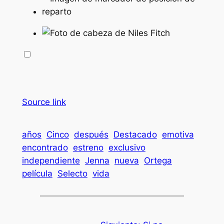
Source link
años
Cinco
después
Destacado
emotiva
encontrado
estreno
exclusivo
independiente
Jenna
nueva
Ortega
película
Selecto
vida