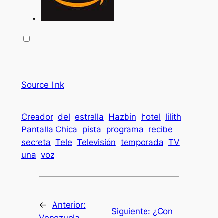
Source link
Creador
del
estrella
Hazbin
hotel
lilith
Pantalla Chica
pista
programa
recibe
secreta
Tele
Televisión
temporada
TV
una
voz
←
Anterior:
Siguiente:
¿Con
Venezuela