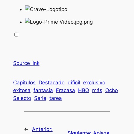
Source link
Capítulos
Destacado
difícil
exclusivo
exitosa
fantasía
Fracasa
HBO
más
Ocho
Selecto
Serie
tarea
←
Anterior:
Siguiente:
Aplaza