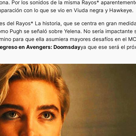
ona. Por los sonidos de la misma
Rayos*
aparentemente
paración con lo que se vio en
Viuda negra
y
Hawkeye
.
les del
Rayos*
La historia, que se centra en gran medid
mo Pugh se señaló sobre Yelena. No sería impactante si
camino para que ella asumiera mayores desafíos en el M
regreso en
Avengers: Doomsday
ya que ese será el pr