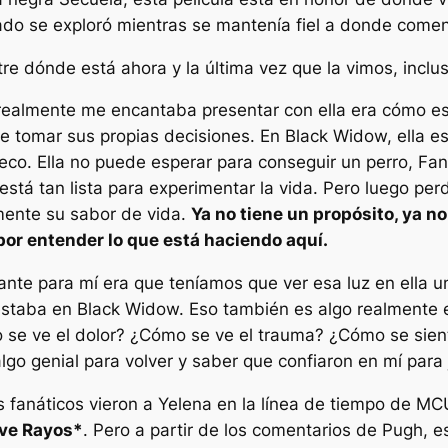
ado se exploró mientras se mantenía fiel a donde comenz
tre dónde está ahora y la última vez que la vimos, incl
realmente me encantaba presentar con ella era cómo es
 tomar sus propias decisiones. En Black Widow, ella e
aleco. Ella no puede esperar para conseguir un perro, F
 está tan lista para experimentar la vida. Pero luego pe
mente su sabor de vida.
Ya no tiene un propósito, ya no
or entender lo que está haciendo aquí.
ante para mí era que teníamos que ver esa luz en ella
 estaba en Black Widow. Eso también es algo realmente 
o se ve el dolor? ¿Cómo se ve el trauma? ¿Cómo se sie
lgo genial para volver y saber que confiaron en mí para 
fanáticos vieron a Yelena en la línea de tiempo de MC
 ve
Rayos*
. Pero a partir de los comentarios de Pugh, e