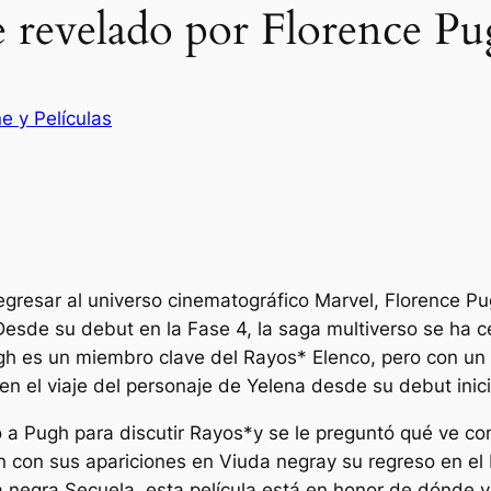
evelado por Florence Pu
e y Películas
gresar al universo cinematográfico Marvel, Florence Pug
Desde su debut en la Fase 4, la saga multiverso se ha 
gh es un miembro clave del
Rayos*
Elenco, pero con un
n el viaje del personaje de Yelena desde su debut inici
 a Pugh para discutir
Rayos*
y se le preguntó qué ve co
ón con sus apariciones en
Viuda negra
y su regreso en el
a negra
Secuela, esta película está en honor de dónde v