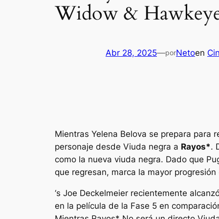
Widow & Hawkeye r
Abr 28, 2025
—
Neto
en
Cin
por
Mientras Yelena Belova se prepara para re
personaje desde
Viuda negra
a
Rayos*
. 
como la nueva viuda negra. Dado que Pu
que regresan, marca la mayor progresión e
‘s
Joe Deckelmeier recientemente alcanzó
en la película de la Fase 5 en comparaci
Mientras
Rayos*
No será un directo
Viud