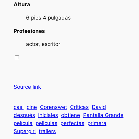
Altura
6 pies 4 pulgadas
Profesiones
actor, escritor
Source link
casi
cine
Corenswet
Críticas
David
después
iniciales
obtiene
Pantalla Grande
película
peliculas
perfectas
primera
Supergirl
trailers