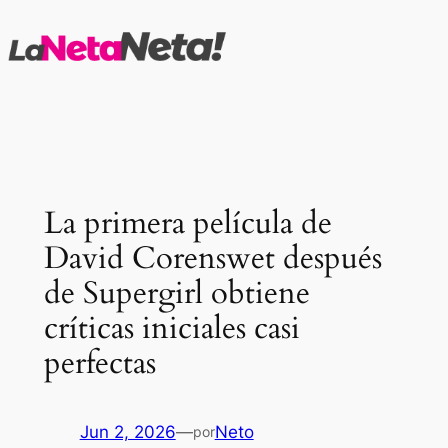
Saltar
al
contenido
La primera película de
David Corenswet después
de Supergirl obtiene
críticas iniciales casi
perfectas
Jun 2, 2026
—
Neto
por