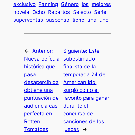
exclusivo
Fanning
Género
los
mejores
novela
Ocho
Repartos
Selecto
Serie
superventas
suspenso
tiene
una
uno
←
Anterior:
Siguiente:
Este
Nueva película
subestimado
histórica que
finalista de la
pasa
temporada 24 de
desapercibida
American Idol
obtiene una
surgió como el
puntuación de
favorito para ganar
audiencia casi
durante el
perfecta en
concurso de
Rotten
canciones de los
Tomatoes
jueces
→