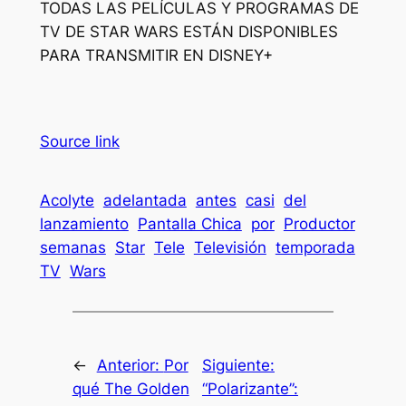
TODAS LAS PELÍCULAS Y PROGRAMAS DE
TV DE STAR WARS ESTÁN DISPONIBLES
PARA TRANSMITIR EN DISNEY+
Source link
Acolyte
adelantada
antes
casi
del
lanzamiento
Pantalla Chica
por
Productor
semanas
Star
Tele
Televisión
temporada
TV
Wars
←
Anterior:
Por
Siguiente:
qué The Golden
“Polarizante”: